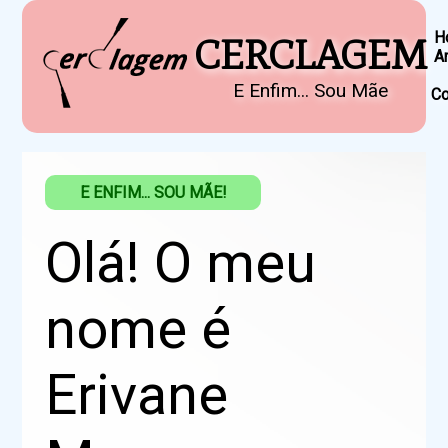
H
CERCLAGEM
A
E Enfim... Sou Mãe
Co
E ENFIM... SOU MÃE!
Olá! O meu
nome é
Erivane