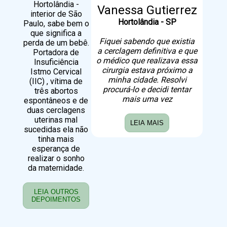
Hortolândia -
Vanessa Gutierrez
interior de São
Hortolândia - SP
Paulo, sabe bem o
que significa a
Fiquei sabendo que existia
perda de um bebê.
a cerclagem definitiva e que
Portadora de
o médico que realizava essa
Insuficiência
cirurgia estava próximo a
Istmo Cervical
minha cidade. Resolvi
(IIC) , vítima de
procurá-lo e decidi tentar
três abortos
mais uma vez
espontâneos e de
duas cerclagens
uterinas mal
LEIA MAIS
sucedidas ela não
tinha mais
esperança de
realizar o sonho
da maternidade.
LEIA OUTROS
DEPOIMENTOS